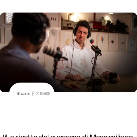
Share:
“
L
a
r
i
c
e
t
t
a
d
e
l
s
u
c
c
e
s
s
o
d
i
M
a
s
s
i
m
i
l
i
a
n
o