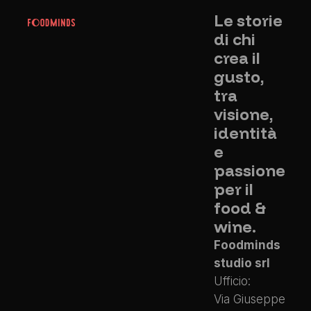
Le storie
di chi
crea il
gusto,
tra
visione,
identità
e
passione
per il
food &
wine.
Foodminds
studio srl
Ufficio:
Via Giuseppe