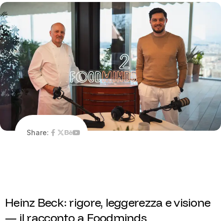
Share:
H
e
i
n
z
B
e
c
k
:
r
i
g
o
r
e
,
l
e
g
g
e
r
e
z
z
a
e
v
i
s
i
o
n
e
—
i
l
r
a
c
c
o
n
t
o
a
F
o
o
d
m
i
n
d
s